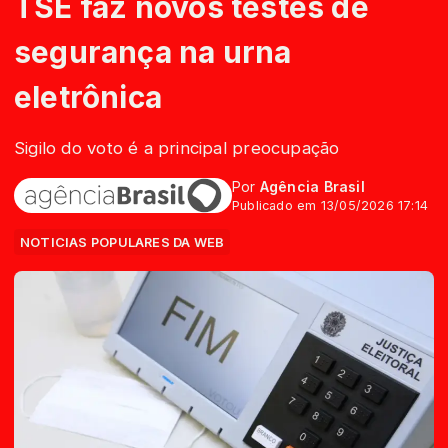
TSE faz novos testes de
segurança na urna
eletrônica
Sigilo do voto é a principal preocupação
Por
Agência Brasil
Publicado em 13/05/2026 17:14
NOTICIAS POPULARES DA WEB