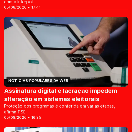
com a Interpol
05/08/2026 • 17:41
NOTICIAS POPULARES DA WEB
Assinatura digital e lacração impedem
alteração em sistemas eleitorais
Proteção dos programas é conferida em várias etapas,
afirma TSE
05/08/2026 • 16:35