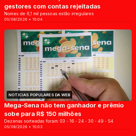
gestores com contas rejeitadas
Nomes de 6,1 mil pessoas estão irregulares
05/08/2026 • 10:04
NOTICIAS POPULARES DA WEB
Mega-Sena não tem ganhador e prêmio
sobe para R$ 150 milhões
Dezenas sorteadas foram: 03 - 16 - 24 - 30 - 49 - 54
05/08/2026 • 10:03