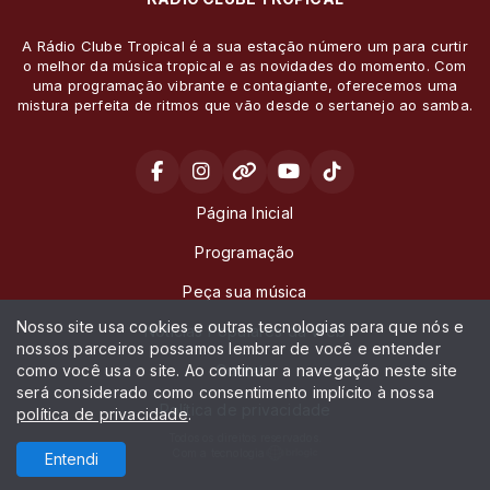
A Rádio Clube Tropical é a sua estação número um para curtir
o melhor da música tropical e as novidades do momento. Com
uma programação vibrante e contagiante, oferecemos uma
mistura perfeita de ritmos que vão desde o sertanejo ao samba.
Página Inicial
Programação
Peça sua música
Nosso site usa cookies e outras tecnologias para que nós e
Noticias Populares da Web
nossos parceiros possamos lembrar de você e entender
como você usa o site. Ao continuar a navegação neste site
Contato
será considerado como consentimento implícito à nossa
Política de privacidade
política de privacidade
.
Todos os direitos reservados.
Com a tecnologia
Entendi