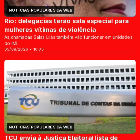
NOTICIAS POPULARES DA WEB
Rio: delegacias terão sala especial para
mulheres vítimas de violência
As chamadas Salas Lilás também vão funcionar em unidades
do IML
05/08/2026 • 10:05
NOTICIAS POPULARES DA WEB
TCU envia à Justiça Eleitoral lista de