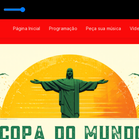
ocutor no AR
Página Inicial
Programação
Peça sua música
Víd