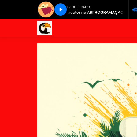
12:00 - 18:00
RAMAÇAO DA TARDE com locutor no AR
Paixão sertaneja - Parte 5
Paixão sertaneja - Parte 5
PROGRAMAÇAO DA TARDE com l